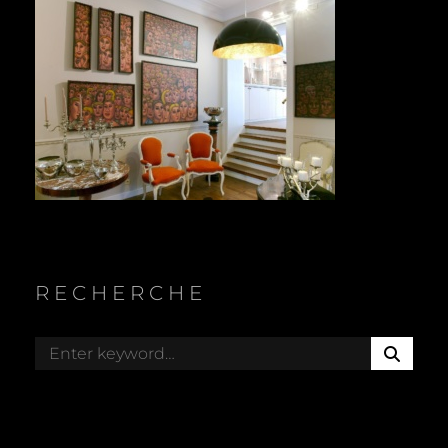
RECHERCHE
S
Search
E
for:
A
R
C
H