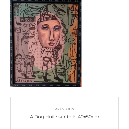
Navigation
PREVIOUS
de
Previous
A Dog Huile sur toile 40x50cm
post:
l’article