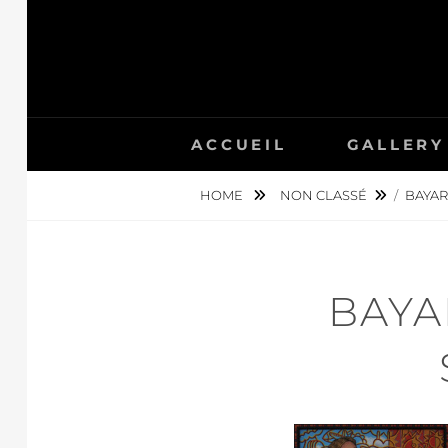
Skip
to
content
ACCUEIL
GALLERY
HOME
NON CLASSÉ
/
BAYAR
BAYA