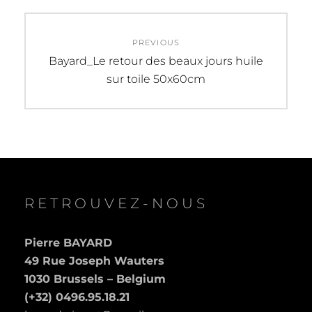
Navigation
PREVIOUS
de
Previous
Bayard_Le retour des beaux jours huile
post:
sur toile 50x60cm
l’article
RETROUVEZ-NOUS
Pierre BAYARD
49 Rue Joseph Wauters
1030 Brussels – Belgium
(+32) 0496.95.18.21