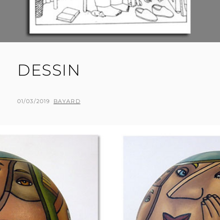
DESSIN
POSTED
BY
01/03/2019
BAYARD
ON