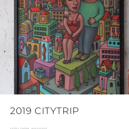
2019 CITYTRIP
POSTED
BY