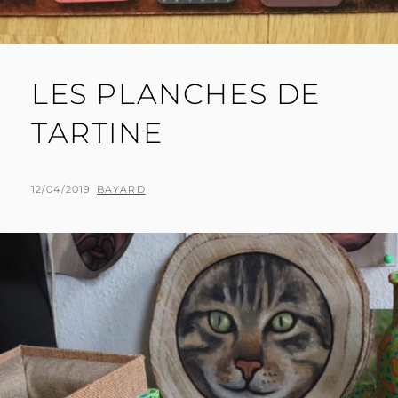
LES PLANCHES DE
TARTINE
POSTED
BY
12/04/2019
BAYARD
ON