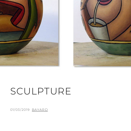
SCULPTURE
POSTED
BY
01/03/2019
BAYARD
ON