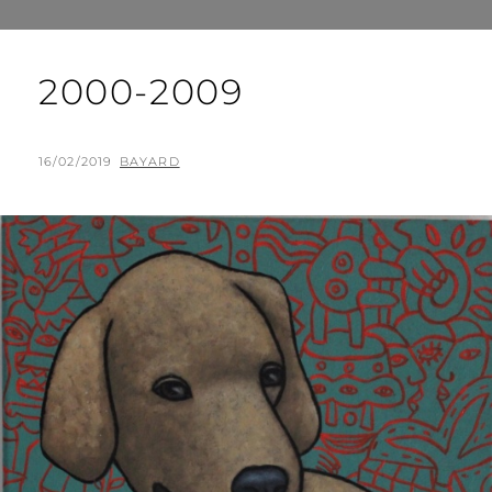
2000-2009
POSTED
BY
16/02/2019
BAYARD
ON